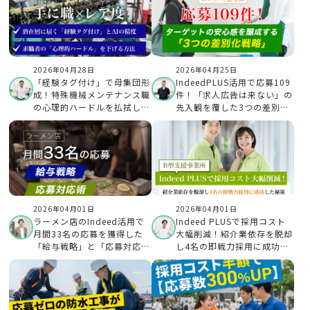
2026年04月28日
2026年04月25日
「経験タグ付け」で母集団形
IndeedPLUS活用で応募109
成！特殊機械メンテナンス職
件！「求人広告は来ない」の
の心理的ハードルを払拭した
先入観を覆した3つの差別化
Indeed PLUS活用術
戦略
2026年04月01日
2026年04月01日
ラーメン店のIndeed活用で
Indeed PLUSで採用コスト
月間33名の応募を獲得した
大幅削減！紹介業依存を脱却
「給与戦略」と「応募対応
し4名の即戦力採用に成功し
術」とは？
たB型支援事業所