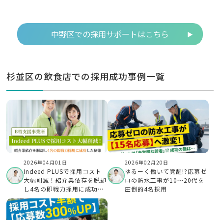
術」とは？
中野区での採用サポートはこちら
杉並区の飲食店での採用成功事例一覧
2026年04月01日
2026年02月20日
Indeed PLUSで採用コスト
ゆるーく働いて覚醒!?応募ゼ
大幅削減！紹介業依存を脱却
ロの防水工事が10〜20代を
し4名の即戦力採用に成功し
圧倒的4名採用
たB型支援事業所