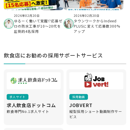
2026年02月20日
2026年02月20日
ゆるーく働いて覚醒!?応募ゼ
タウンワークからIndeed
ロの防水工事が10〜20代を
PLUSに変えて応募数300%
圧倒的4名採用
アップ
飲食店にお勧めの採用サポートサービス
求人サイト
採用動画
求人飲食店ドットコム
JOBVERT
飲食専門No.1求人サイト
縦型採用ショート動画制作サー
ビス