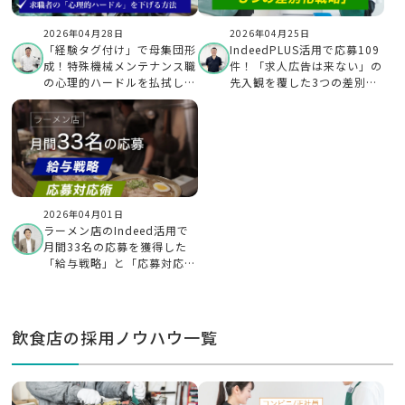
2026年04月28日
2026年04月25日
「経験タグ付け」で母集団形
IndeedPLUS活用で応募109
成！特殊機械メンテナンス職
件！「求人広告は来ない」の
の心理的ハードルを払拭した
先入観を覆した3つの差別化
Indeed PLUS活用術
戦略
2026年04月01日
ラーメン店のIndeed活用で
月間33名の応募を獲得した
「給与戦略」と「応募対応
術」とは？
飲食店の採用ノウハウ一覧