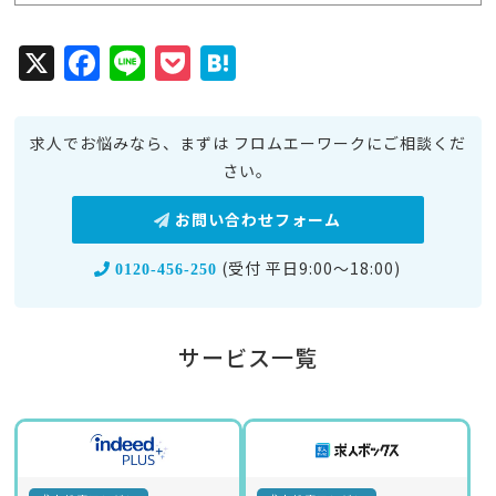
X
F
Li
P
H
a
n
o
at
c
e
c
e
求人でお悩みなら、まずは フロムエーワークにご相談くだ
e
k
n
さい。
b
et
a
お問い合わせフォーム
o
o
(受付 平日9:00～18:00)
0120-456-250
k
サービス一覧