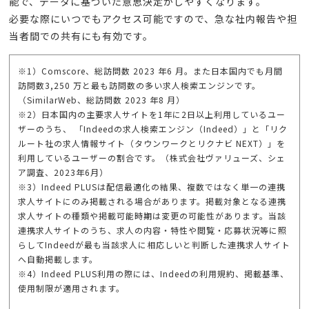
能で、データに基づいた意思決定がしやすくなります。
必要な際にいつでもアクセス可能ですので、急な社内報告や担
当者間での共有にも有効です。
※1）Comscore、総訪問数 2023 年6 月。また日本国内でも月間
訪問数3,250 万と最も訪問数の多い求人検索エンジンです。
（SimilarWeb、総訪問数 2023 年8 月）
※2）日本国内の主要求人サイトを1年に2日以上利用しているユー
ザーのうち、 「Indeedの求人検索エンジン（Indeed）」と「リク
ルート社の求人情報サイト（タウンワークとリクナビ NEXT）」を
利用しているユーザーの割合です。（株式会社ヴァリューズ、シェ
ア調査、2023年6月）
※3）Indeed PLUSは配信最適化の結果、複数ではなく単一の連携
求人サイトにのみ掲載される場合があります。掲載対象となる連携
求人サイトの種類や掲載可能時期は変更の可能性があります。当該
連携求人サイトのうち、求人の内容・特性や閲覧・応募状況等に照
らしてIndeedが最も当該求人に相応しいと判断した連携求人サイト
へ自動掲載します。
※4）Indeed PLUS利用の際には、Indeedの利用規約、掲載基準、
使用制限が適用されます。