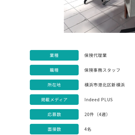
業種
保険代理業
職種
保険事務スタッフ
所在地
横浜市港北区新横浜
掲載メディア
Indeed PLUS
応募数
20件（4週）
面接数
4名