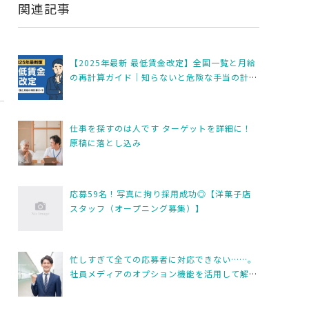
関連記事
【2025年最新 最低賃金改定】全国一覧と月給
の再計算ガイド｜知らないと危険な手当の計算
ミスとは
仕事を探すのは人です ターゲットを詳細に！
原稿に落とし込み
応募59名！写真に拘り採用成功◎【洋菓子店
スタッフ（オープニング募集）】
忙しすぎて全ての応募者に対応できない……。
社員メディアのオプション機能を活用して解
決！！【営業募集】