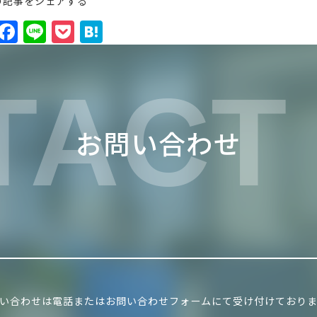
の記事をシェアする
X
F
Li
P
H
a
n
o
at
c
e
c
e
TACT
e
k
n
b
et
a
お問い合わせ
o
o
k
い合わせは電話またはお問い合わせフォームにて受け付けており