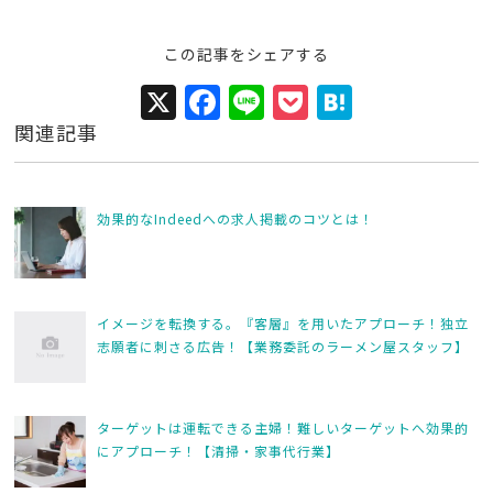
この記事をシェアする
X
F
Li
P
H
a
n
o
at
関連記事
c
e
c
e
e
k
n
効果的なIndeedへの求人掲載のコツとは！
b
et
a
o
o
イメージを転換する。『客層』を用いたアプローチ！独立
k
志願者に刺さる広告！【業務委託のラーメン屋スタッフ】
ターゲットは運転できる主婦！難しいターゲットへ効果的
にアプローチ！【清掃・家事代行業】