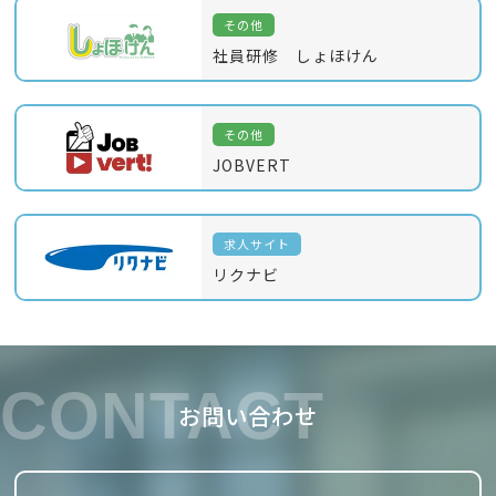
その他
社員研修 しょほけん
その他
JOBVERT
求人サイト
リクナビ
CONTACT
お問い合わせ