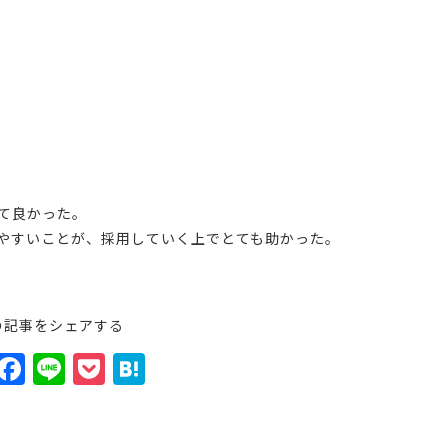
て良かった。
やすいことが、採用していく上でとても助かった。
の記事をシェアする
X
F
Li
P
H
a
n
o
at
c
e
c
e