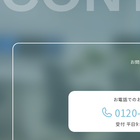
お問
お電話での
0120
受付 平日9: