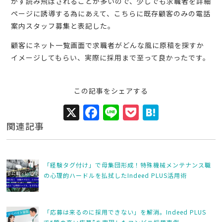
かず読み飛ばされることが多いので、少しでも求職者を詳細
ページに誘導する為にあえて、こちらに既存顧客のみの電話
案内スタッフ募集と表記した。
顧客にネット一覧画面で求職者がどんな風に原稿を探すか
イメージしてもらい、実際に採用まで至って良かったです。
この記事をシェアする
X
F
Li
P
H
a
n
o
at
関連記事
c
e
c
e
e
k
n
「経験タグ付け」で母集団形成！特殊機械メンテナンス職
b
et
a
の心理的ハードルを払拭したIndeed PLUS活用術
o
o
「応募は来るのに採用できない」を解消。Indeed PLUS