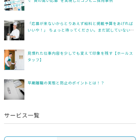
k
で“質の高い応募”を実現したコンビニ採用事例
「応募が来ないからとりあえず給料と掲載予算をあげれば
いいや！」 ちょっと待ってください。まだ試していない方
法があるのでは？
見慣れた仕事内容を少しでも変えて印象を残す【ホールス
タッフ】
早期離職の実態と防止のポイントとは！？
サービス一覧