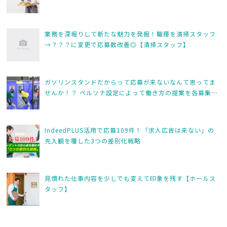
o
o
業務を深堀りして新たな魅力を発掘！職種を清掃スタッフ
k
→？？？に変更で応募数改善◎【清掃スタッフ】
ガソリンスタンドだからって応募が来ないなんて思ってま
せんか！？ ペルソナ設定によって働き方の提案を各募集要
項に落とし込み！ 求職者の応募の手が伸びるきっかけを作
りました！
IndeedPLUS活用で応募109件！「求人広告は来ない」の
先入観を覆した3つの差別化戦略
見慣れた仕事内容を少しでも変えて印象を残す【ホールス
タッフ】