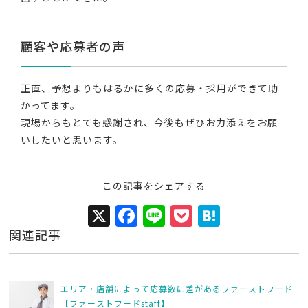
顧客や応募者の声
正直、予想よりもはるかに多くの応募・採用ができて助
かってます。
現場からもとても感謝され、今後もぜひお力添えをお願
いしたいと思います。
この記事をシェアする
X
F
Li
P
H
a
n
o
at
関連記事
c
e
c
e
e
k
n
エリア・店舗によって応募数に差があるファーストフード
b
et
a
【ファーストフードstaff】