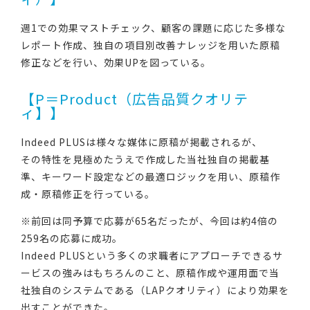
週1での効果マストチェック、顧客の課題に応じた多様な
レポート作成、独自の項目別改善ナレッジを用いた原稿
修正などを行い、効果UPを図っている。
【P＝Product（広告品質クオリテ
ィ】】
Indeed PLUSは様々な媒体に原稿が掲載されるが、
その特性を見極めたうえで作成した当社独自の掲載基
準、キーワード設定などの最適ロジックを用い、原稿作
成・原稿修正を行っている。
※前回は同予算で応募が65名だったが、今回は約4倍の
259名の応募に成功。
Indeed PLUSという多くの求職者にアプローチできるサ
ービスの強みはもちろんのこと、原稿作成や運用面で当
社独自のシステムである（LAPクオリティ）により効果を
出すことができた。