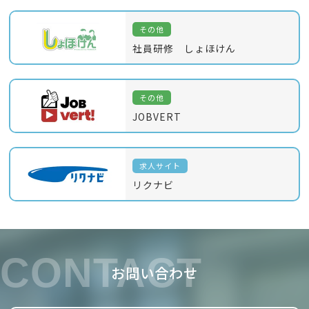
その他
社員研修 しょほけん
その他
JOBVERT
求人サイト
リクナビ
CONTACT
お問い合わせ