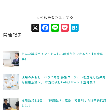
この記事をシェアする
X
F
Li
P
H
a
n
o
at
関連記事
c
e
c
e
e
k
n
どんな訴求ポイントを入れれば差別化できるか?【医療事
b
et
a
務】
o
o
現場の声もしっかりと聞き 募集ターゲットを選定し効果的
k
な採用活動へ。 本当に欲しいのはパート？正社員？
採用効果3.2倍！「運用型求人広告」で実現する戦略的採用
とは？