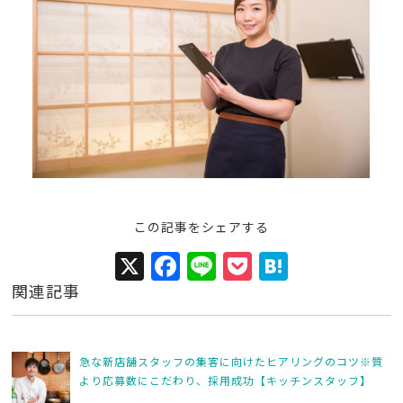
この記事をシェアする
X
F
Li
P
H
a
n
o
at
関連記事
c
e
c
e
e
k
n
急な新店舗スタッフの集客に向けたヒアリングのコツ※質
b
et
a
より応募数にこだわり、採用成功【キッチンスタッフ】