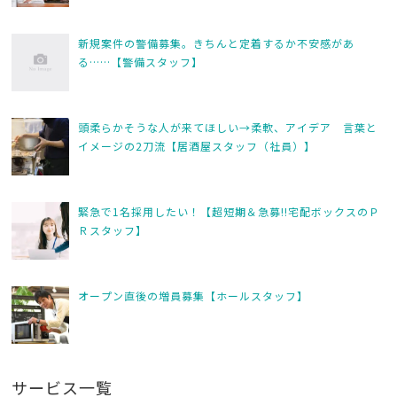
o
o
新規案件の警備募集。きちんと定着するか不安感があ
k
る……【警備スタッフ】
頭柔らかそうな人が来てほしい→柔軟、アイデア 言葉と
イメージの2刀流【居酒屋スタッフ（社員）】
緊急で1名採用したい！【超短期＆急募!!宅配ボックスのＰ
Ｒスタッフ】
オープン直後の増員募集【ホールスタッフ】
サービス一覧