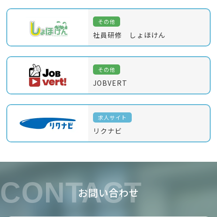
その他
社員研修 しょほけん
その他
JOBVERT
求人サイト
リクナビ
CONTACT
お問い合わせ