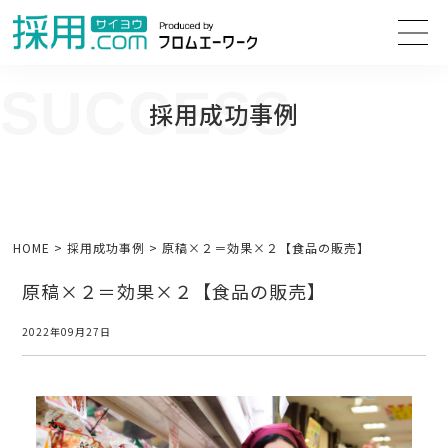
SUCCESS
採用成功事例
人事担当者様のお困り事の解決方法や、人事採用・面接の改善に向けて
役立つ情報をご紹介します。
HOME
>
採用成功事例
>
原稿×２＝効果×２【食品の販売】
原稿×２＝効果×２【食品の販売】
2022年09月27日