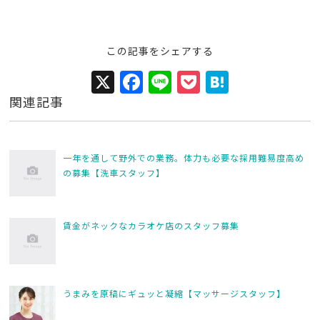
この記事をシェアする
X
F
Li
P
H
a
n
o
at
関連記事
c
e
c
e
e
k
n
一年を通して野外での業務。体力も必要な採用難易度高め
b
et
a
の募集【洗車スタッフ】
o
o
賃金がネックなカラオケ店のスタッフ募集
k
うまみを原稿にギュッと凝縮【マッサージスタッフ】